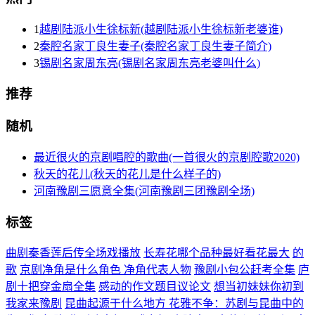
1
越剧陆派小生徐标新(越剧陆派小生徐标新老婆谁)
2
秦腔名家丁良生妻子(秦腔名家丁良生妻子简介)
3
锡剧名家周东亮(锡剧名家周东亮老婆叫什么)
推荐
随机
最近很火的京剧唱腔的歌曲(一首很火的京剧腔歌2020)
秋天的花儿(秋天的花儿是什么样子的)
河南豫剧三愿意全集(河南豫剧三团豫剧全场)
标签
曲剧秦香莲后传全场戏播放
长寿花哪个品种最好看花最大
的
歌
京剧净角是什么角色 净角代表人物
豫剧小包公赶考全集
庐
剧十把穿金扇全集
感动的作文题目议论文
想当初妹妹你初到
我家来豫剧
昆曲起源于什么地方 花雅不争：苏剧与昆曲中的