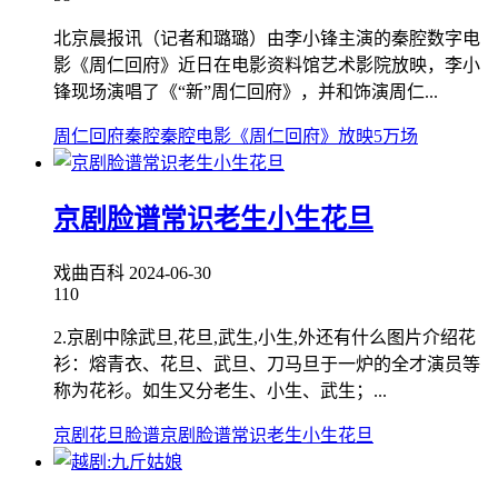
北京晨报讯（记者和璐璐）由李小锋主演的秦腔数字电
影《周仁回府》近日在电影资料馆艺术影院放映，李小
锋现场演唱了《“新”周仁回府》，并和饰演周仁...
周仁回府秦腔
秦腔电影《周仁回府》放映5万场
京剧脸谱常识老生小生花旦
戏曲百科
2024-06-30
110
2.京剧中除武旦,花旦,武生,小生,外还有什么图片介绍花
衫：熔青衣、花旦、武旦、刀马旦于一炉的全才演员等
称为花衫。如生又分老生、小生、武生；...
京剧花旦脸谱
京剧脸谱常识老生小生花旦