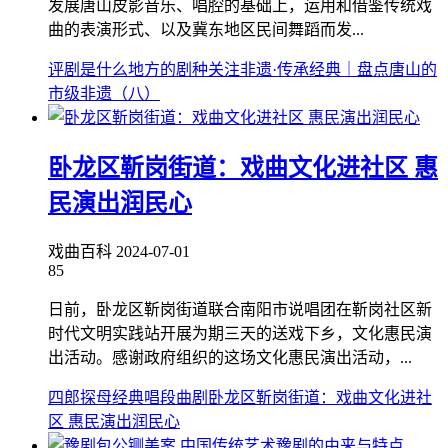
发展唐山皮影音乐、唱腔的基础上，运用和借鉴传统戏
曲的表演形式、以及冀东地区民间舞蹈而发...
评剧是什么地方的剧种
关注非遗·传承经典｜盘点唐山的
市级非遗（八）
卧龙区靳岗街道：戏曲文化进社区 惠
民演出润民心
戏曲百科
2024-07-01
85
日前，卧龙区靳岗街道联合南阳市说唱团在靳岗社区新
时代文明实践站开展为期三天的送戏下乡，文化惠民演
出活动。感谢政府组织的这场文化惠民演出活动，...
四郎探母经典唱段曲剧
卧龙区靳岗街道：戏曲文化进社
区 惠民演出润民心