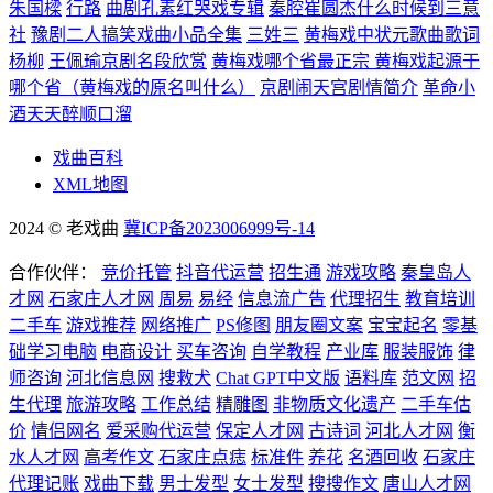
朱国樑
行路
曲剧孔素红哭戏专辑
秦腔崔圆杰什么时候到三意
社
豫剧二人搞笑戏曲小品全集
三姓三
黄梅戏中状元歌曲歌词
杨柳
王佩瑜京剧名段欣赏
黄梅戏哪个省最正宗 黄梅戏起源于
哪个省（黄梅戏的原名叫什么）
京剧闹天宫剧情简介
革命小
酒天天醉顺口溜
戏曲百科
XML地图
2024 © 老戏曲
冀ICP备2023006999号-14
合作伙伴：
竞价托管
抖音代运营
招生通
游戏攻略
秦皇岛人
才网
石家庄人才网
周易
易经
信息流广告
代理招生
教育培训
二手车
游戏推荐
网络推广
PS修图
朋友圈文案
宝宝起名
零基
础学习电脑
电商设计
买车咨询
自学教程
产业库
服装服饰
律
师咨询
河北信息网
搜救犬
Chat GPT中文版
语料库
范文网
招
生代理
旅游攻略
工作总结
精雕图
非物质文化遗产
二手车估
价
情侣网名
爱采购代运营
保定人才网
古诗词
河北人才网
衡
水人才网
高考作文
石家庄点痣
标准件
养花
名酒回收
石家庄
代理记账
戏曲下载
男士发型
女士发型
搜搜作文
唐山人才网