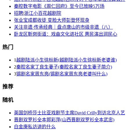
秦腔数字电影《周仁回府》至今已放映5万场
招聘|浙江小百花越剧院
张业宝成都收徒 变脸大师彭登怀现身
关注非遗·传承经典｜盘点唐山的市级非遗（八）
卧龙区靳岗街道：戏曲文化进社区 惠民演出润民心
热门
1
越剧陆派小生徐标新(越剧陆派小生徐标新老婆谁)
2
秦腔名家丁良生妻子(秦腔名家丁良生妻子简介)
3
锡剧名家周东亮(锡剧名家周东亮老婆叫什么)
推荐
随机
英国剑桥莎士比亚戏剧节主席David Crilly到访北京人艺
晋剧双罗衫全本郭彩萍(山西晋剧双罗衫全本武忠)
白金庚私访讲的什么