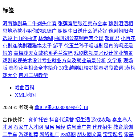
标签
河南豫剧马二牛剃头伴奏
张莲秦腔张连卖布全本
豫剧泪洒相
思地承蒙小姐你的恩德广
姐姐生日送什么鲜花好
豫剧朝阳沟
选段上山的曲谱
林舜卿
曲剧刘公案铡西宫全场
邓丽君
小百花
京剧连续剧狸猫换太子
邹平
徐玉兰孙子唱越剧是真的吗还是
假的
黄梅戏天女散花奚秀兰演唱
戏剧影视美术设计就业前景
戏剧影视美术设计专业就业方向及就业前景分析
文学系
现场
版
秦腔花亭相会全本简介
30集越剧红楼梦探春唱段歌词
l黄梅
戏大全
京剧二胡教学
戏曲百科
XML地图
2024 © 老戏曲
冀ICP备2023006999号-14
合作伙伴：
竞价托管
抖音代运营
招生通
游戏攻略
秦皇岛人
才网
石家庄人才网
周易
易经
信息流广告
代理招生
教育培训
二手车
游戏推荐
网络推广
PS修图
朋友圈文案
宝宝起名
零基