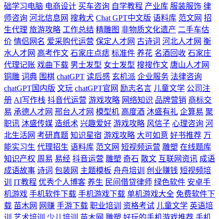
础学习电脑
电商设计
买车咨询
自学教程
产业库
服装服饰
律
师咨询
河北信息网
搜救犬
Chat GPT中文版
语料库
范文网
招
生代理
旅游攻略
工作总结
精雕图
非物质文化遗产
二手车估
价
情侣网名
爱采购代运营
保定人才网
古诗词
河北人才网
衡
水人才网
高考作文
石家庄点痣
标准件
养花
名酒回收
石家庄
代理记账
戏曲下载
男士发型
女士发型
搜搜作文
唐山人才网
铜雕
词典
围棋
chatGPT
读后感
玄机派
企业服务
法律咨询
chatGPT国内版
文玩
chatGPT官网
励志名言
儿童文学
公司注
册
AI写作栈
抖音代运营
游戏攻略
网络知识
品牌营销
商标交
易
承德人才网
邢台人才网
模型机
高度酒
沐盛有礼
企算易
聚
职讯
沐盛传媒
造纸术
兴趣爱好
游戏攻略
风信子
心理咨询
河
北生活网
考研真题
知识星宿
游戏攻略
大可如意
好书推荐
万
能实习生
代理招生
语料库
范文网
短视频运营
雕塑
在线题库
知识产权
周易
易经
抖音运营
雕塑
奇石
散文
互联网资讯
成语
成语故事
诗词
包装网
主题模板
舟舟培训
创业赚钱
短视频培
训
IT教程
优秀个人博客
养生
民间借贷律师
绿色软件
安卓手
机游戏
手机软件下载
手机游戏下载
单机游戏大全
免费软件下
载
苗木网
网赚
手游下载
职业培训
资格考试
儿童文学
英语培
训
艺术培训
少儿培训
苗木网
雕塑
好玩的手机游戏推荐
手机